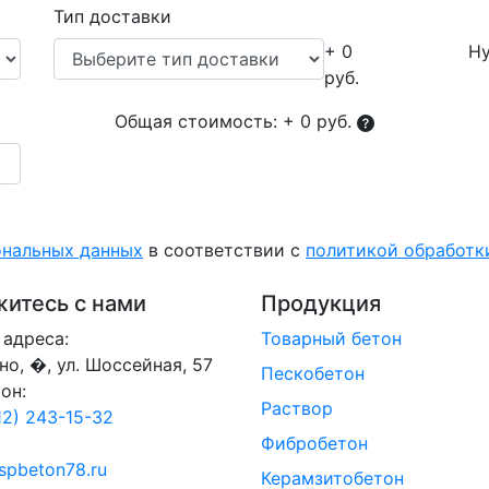
Тип доставки
+ 0
Ну
руб.
Общая стоимость:
+ 0 руб.
ональных данных
в соответствии с
политикой обработ
итесь с нами
Продукция
адреса:
Товарный бетон
ино, �, ул. Шоссейная, 57
Пескобетон
он:
Раствор
12) 243-15-32
Фибробетон
spbeton78.ru
Керамзитобетон